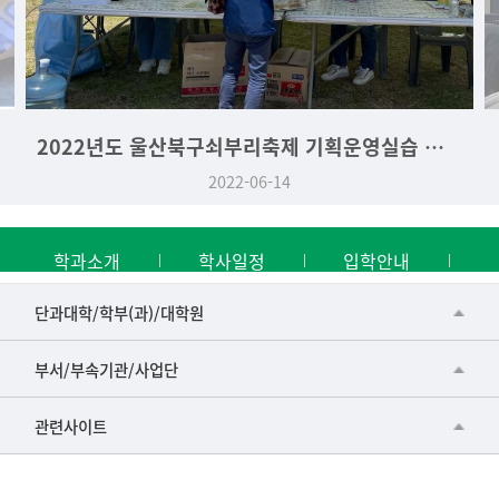
2022년도 울산북구쇠부리축제 기획운영실습 역사문화학과 부스
2022-06-14
학과소개
학사일정
입학안내
■인문대학
단과대학/학부(과)/대학원
▷국어국문학부
공동기기센터
부서/부속기관/사업단
▷영어영문학과
공학교육혁신센터
건강가정지원센터
관련사이트
▷일본어·일본학과
과학영재교육원
교수협의회
▷중국어·중국학과
교무처교직팀