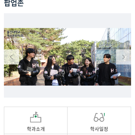
팝업존
학과소개
학사일정