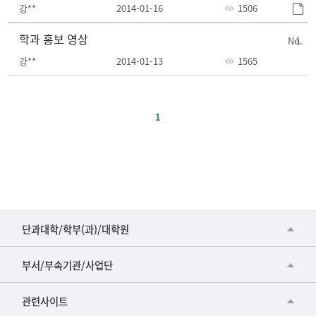
강**
2014-01-16
1506
학과 홍보 영상
1
강**
2014-01-13
1565
주
요
1
정
책-
번
호,
제
목,
등
■인문대학
단과대학/학부(과)/대학원
록
▷국어국문학부
일,
공동기기센터
부서/부속기관/사업단
조
▷영어영문학과
공학교육혁신센터
회
건강가정지원센터
관련사이트
▷일본어·일본학과
수
과학영재교육원