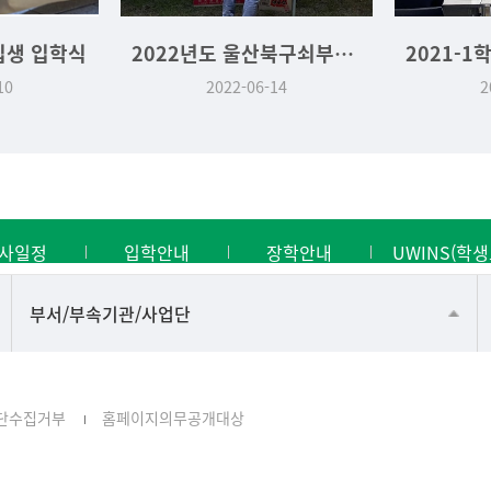
입생 입학식
2022년도 울산북구쇠부리축제 기획운영실습 역사문화학과 부스
10
2022-06-14
2
사일정
입학안내
장학안내
UWINS(학생
공동기기센터
부서/부속기관/사업단
공학교육혁신센터
과학영재교육원
단수집거부
홈페이지의무공개대상
교무처교직팀
국어문화원