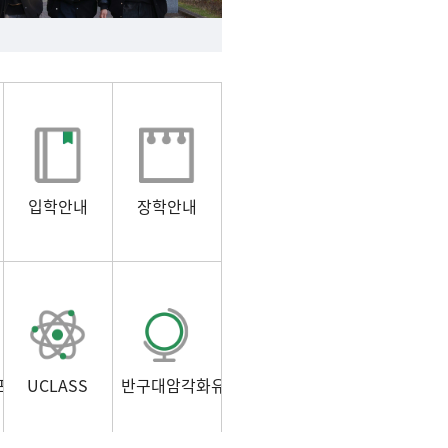
입학안내
장학안내
포털)
UCLASS
반구대암각화유적보존연구소