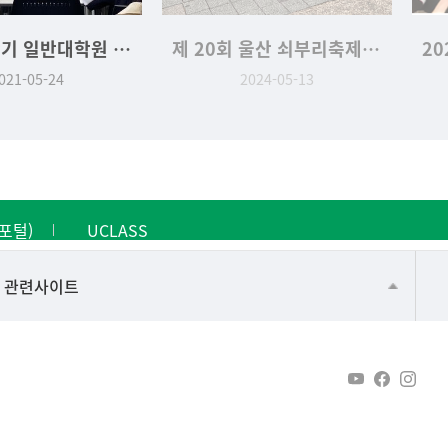
2021-1학기 일반대학원 석사학위청구논문 발표
제 20회 울산 쇠부리축제 역사문화학과 부스 '나만의 수호신 슈링클 만들기'
021-05-24
2024-05-13
포털)
UCLASS
건강가정지원센터
관련사이트
교수협의회
구내(경남)은행
노동조합
생명윤리위원회