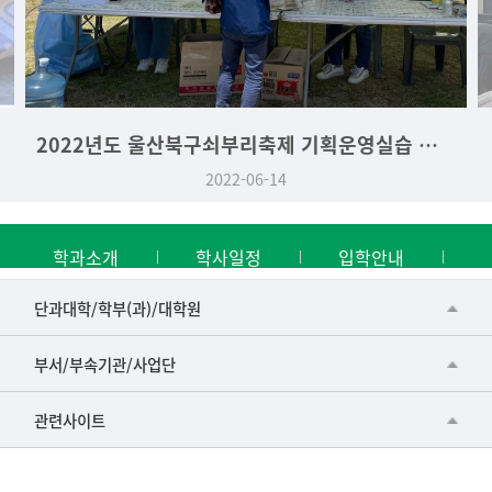
2022년도 울산북구쇠부리축제 기획운영실습 역사문화학과 부스
2022-06-14
학과소개
학사일정
입학안내
■인문대학
단과대학/학부(과)/대학원
▷국어국문학부
공동기기센터
부서/부속기관/사업단
▷영어영문학과
공학교육혁신센터
건강가정지원센터
관련사이트
▷일본어·일본학과
과학영재교육원
교수협의회
▷중국어·중국학과
교무처교직팀