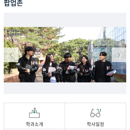
팝업존
학과소개
학사일정