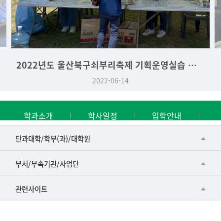
2022년도 울산북구쇠부리축제 기획운영실습 역사문화학과 부스
2022-06-14
학과소개
학사일정
입학안내
■인문대학
단과대학/학부(과)/대학원
▷국어국문학부
공동기기센터
부서/부속기관/사업단
▷영어영문학과
공학교육혁신센터
건강가정지원센터
관련사이트
▷일본어·일본학과
과학영재교육원
교수협의회
▷중국어·중국학과
교무처교직팀