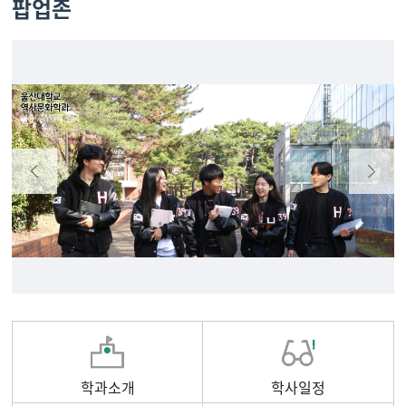
팝업존
학과소개
학사일정