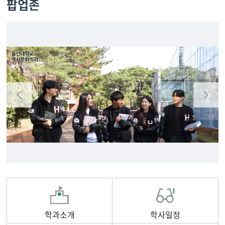
팝업존
학과소개
학사일정