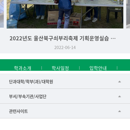
2022년도 울산북구쇠부리축제 기획운영실습 역사문화학과 부스
2022-06-14
학과소개
학사일정
입학안내
■인문대학
단과대학/학부(과)/대학원
▷국어국문학부
공동기기센터
부서/부속기관/사업단
▷영어영문학과
공학교육혁신센터
건강가정지원센터
관련사이트
▷일본어·일본학과
과학영재교육원
교수협의회
▷중국어·중국학과
교무처교직팀