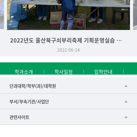
2022년도 울산북구쇠부리축제 기획운영실습 역사문화학과 부스
2022-06-14
학과소개
학사일정
입학안내
■인문대학
단과대학/학부(과)/대학원
▷국어국문학부
공동기기센터
부서/부속기관/사업단
▷영어영문학과
공학교육혁신센터
건강가정지원센터
관련사이트
▷일본어·일본학과
과학영재교육원
교수협의회
▷중국어·중국학과
교무처교직팀