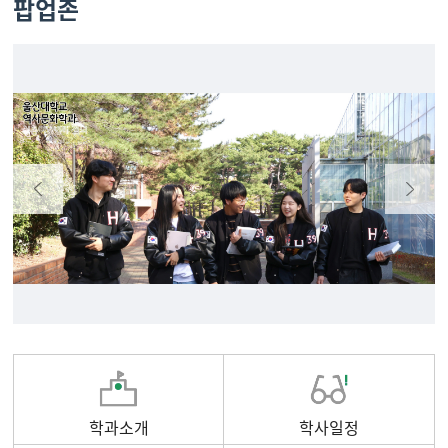
팝업존
학과소개
학사일정