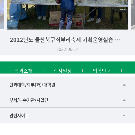
2022년도 울산북구쇠부리축제 기획운영실습 역사문화학과 부스
2022-06-14
학과소개
학사일정
입학안내
■인문대학
단과대학/학부(과)/대학원
▷국어국문학부
공동기기센터
부서/부속기관/사업단
▷영어영문학과
공학교육혁신센터
건강가정지원센터
관련사이트
▷일본어·일본학과
과학영재교육원
교수협의회
▷중국어·중국학과
교무처교직팀