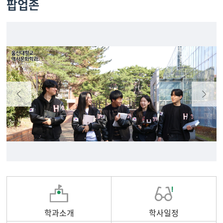
팝업존
학과소개
학사일정