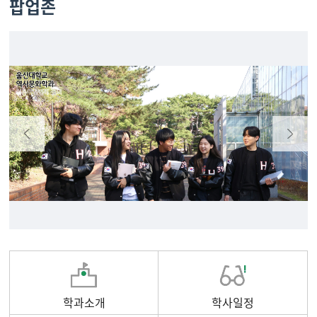
팝업존
학과소개
학사일정