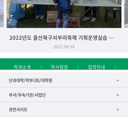
2022년도 울산북구쇠부리축제 기획운영실습 역사문화학과 부스
2022-06-14
학과소개
학사일정
입학안내
■인문대학
단과대학/학부(과)/대학원
▷국어국문학부
공동기기센터
부서/부속기관/사업단
▷영어영문학과
공학교육혁신센터
건강가정지원센터
관련사이트
▷일본어·일본학과
과학영재교육원
교수협의회
▷중국어·중국학과
교무처교직팀