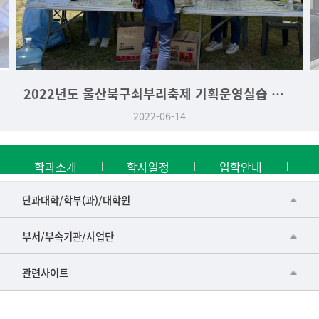
2022년도 울산북구쇠부리축제 기획운영실습 역사문화학과 부스
2022-06-14
학과소개
학사일정
입학안내
■인문대학
단과대학/학부(과)/대학원
▷국어국문학부
공동기기센터
부서/부속기관/사업단
▷영어영문학과
공학교육혁신센터
건강가정지원센터
관련사이트
▷일본어·일본학과
과학영재교육원
교수협의회
▷중국어·중국학과
교무처교직팀