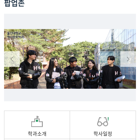
팝업존
학과소개
학사일정