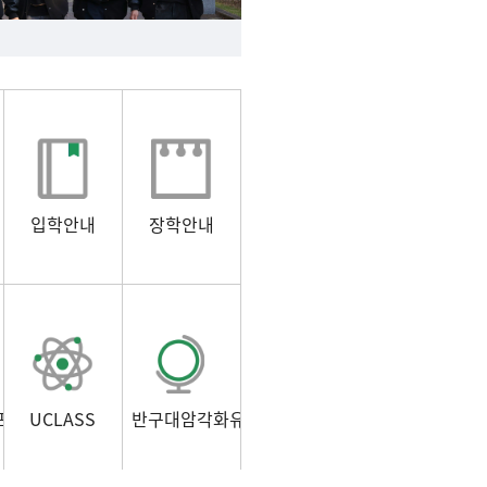
입학안내
장학안내
포털)
UCLASS
반구대암각화유적보존연구소