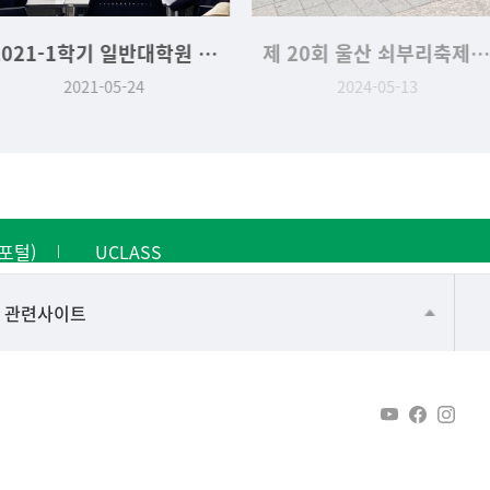
2021-1학기 일반대학원 석사학위청구논문 발표
제 20회 울산 쇠부리축제 역사문화학과 부스 '나만의 수호신 슈링클 만들기'
021-05-24
2024-05-13
포털)
UCLASS
건강가정지원센터
관련사이트
교수협의회
구내(경남)은행
노동조합
생명윤리위원회