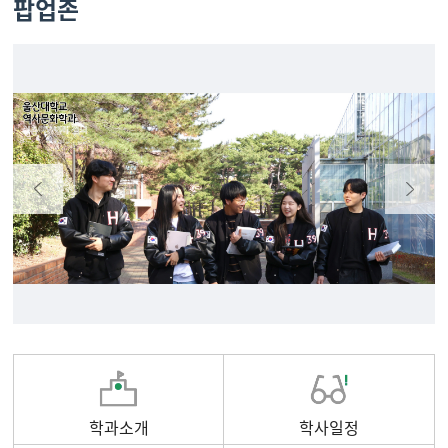
팝업존
학과소개
학사일정