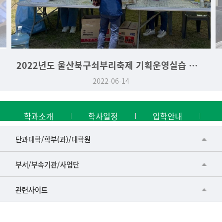
2022년도 울산북구쇠부리축제 기획운영실습 역사문화학과 부스
2022-06-14
학과소개
학사일정
입학안내
■인문대학
단과대학/학부(과)/대학원
▷국어국문학부
공동기기센터
부서/부속기관/사업단
▷영어영문학과
공학교육혁신센터
건강가정지원센터
관련사이트
▷일본어·일본학과
과학영재교육원
교수협의회
▷중국어·중국학과
교무처교직팀