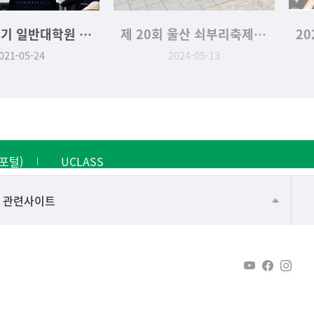
2021-1학기 일반대학원 석사학위청구논문 발표
제 20회 울산 쇠부리축제 역사문화학과 부스 '나만의 수호신 슈링클 만들기'
021-05-24
2024-05-13
포털)
UCLASS
건강가정지원센터
관련사이트
교수협의회
구내(경남)은행
노동조합
생명윤리위원회