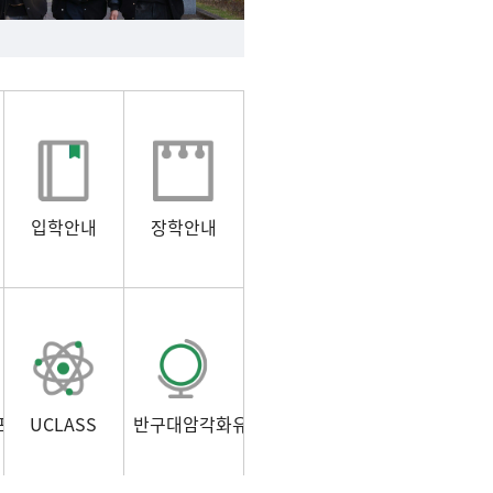
입학안내
장학안내
포털)
UCLASS
반구대암각화유적보존연구소