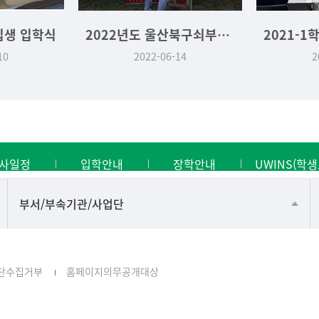
입생 입학식
2022년도 울산북구쇠부리축제 기획운영실습 역사문화학과 부스
10
2022-06-14
2
사일정
입학안내
장학안내
UWINS(학생
공동기기센터
부서/부속기관/사업단
공학교육혁신센터
과학영재교육원
단수집거부
홈페이지의무공개대상
교무처교직팀
국어문화원