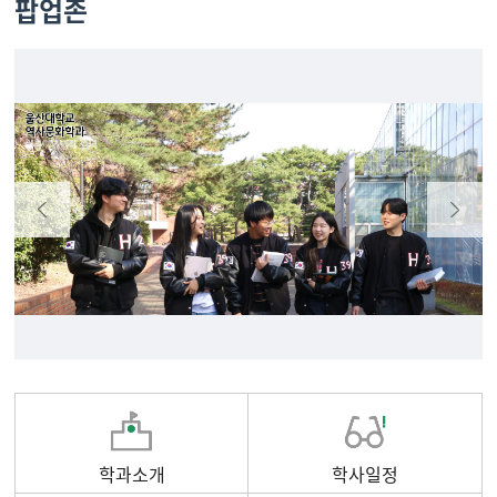
팝업존
학과소개
학사일정