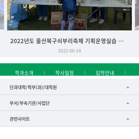
2022년도 울산북구쇠부리축제 기획운영실습 역사문화학과 부스
2022-06-14
학과소개
학사일정
입학안내
■인문대학
단과대학/학부(과)/대학원
▷국어국문학부
공동기기센터
부서/부속기관/사업단
▷영어영문학과
공학교육혁신센터
건강가정지원센터
관련사이트
▷일본어·일본학과
과학영재교육원
교수협의회
▷중국어·중국학과
교무처교직팀