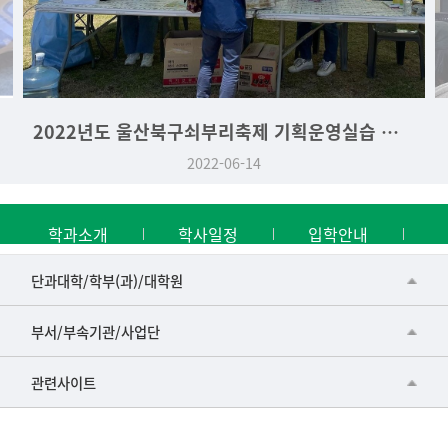
2022년도 울산북구쇠부리축제 기획운영실습 역사문화학과 부스
2022-06-14
학과소개
학사일정
입학안내
■인문대학
단과대학/학부(과)/대학원
▷국어국문학부
공동기기센터
부서/부속기관/사업단
▷영어영문학과
공학교육혁신센터
건강가정지원센터
관련사이트
▷일본어·일본학과
과학영재교육원
교수협의회
▷중국어·중국학과
교무처교직팀