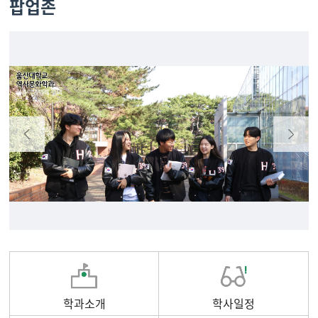
팝업존
학과소개
학사일정