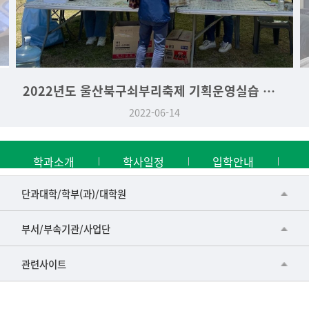
2022년도 울산북구쇠부리축제 기획운영실습 역사문화학과 부스
2022-06-14
학과소개
학사일정
입학안내
■인문대학
단과대학/학부(과)/대학원
▷국어국문학부
공동기기센터
부서/부속기관/사업단
▷영어영문학과
공학교육혁신센터
건강가정지원센터
관련사이트
▷일본어·일본학과
과학영재교육원
교수협의회
▷중국어·중국학과
교무처교직팀