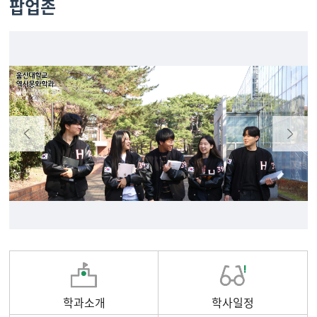
팝업존
학과소개
학사일정