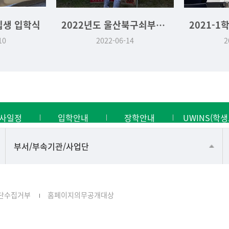
입생 입학식
2022년도 울산북구쇠부리축제 기획운영실습 역사문화학과 부스
10
2022-06-14
2
사일정
입학안내
장학안내
UWINS(학생
공동기기센터
부서/부속기관/사업단
공학교육혁신센터
과학영재교육원
단수집거부
홈페이지의무공개대상
교무처교직팀
국어문화원