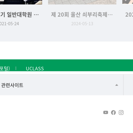
2021-1학기 일반대학원 석사학위청구논문 발표
제 20회 울산 쇠부리축제 역사문화학과 부스 '나만의 수호신 슈링클 만들기'
021-05-24
2024-05-13
포털)
UCLASS
건강가정지원센터
관련사이트
교수협의회
구내(경남)은행
노동조합
생명윤리위원회