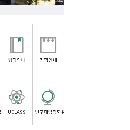
입학안내
장학안내
포털)
UCLASS
반구대암각화유적보존연구소